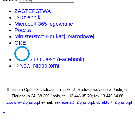
ZASTĘPSTWA
">
Dziennik
Microsoft 365 logowanie
Poczta
Ministerstwo Edukacji Narodowej
OKE
2 LO Jasło (Facebook)
">
Nowi Niepokorni
II Liceum Ogólnokształcące im. ppłk. J. Modrzejewskiego w Jaśle, ul.
Floriańska 24, 38-200 Jasło, tel. 13-446-35-70; fax 13-446-34-88
http://www.2lojaslo.pl
e-mail:
sekretariat@2lojaslo.pl
,
dyrektor@2lojaslo.pl