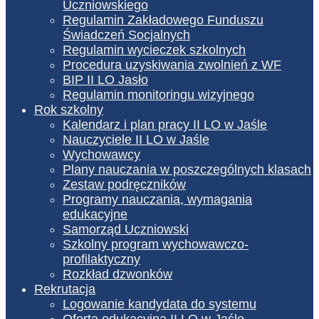
Uczniowskiego
Regulamin Zakładowego Funduszu
Świadczeń Socjalnych
Regulamin wycieczek szkolnych
Procedura uzyskiwania zwolnień z WF
BIP II LO Jasło
Regulamin monitoringu wizyjnego
Rok szkolny
Kalendarz i plan pracy II LO w Jaśle
Nauczyciele II LO w Jaśle
Wychowawcy
Plany nauczania w poszczególnych klasach
Zestaw podręczników
Programy nauczania, wymagania
edukacyjne
Samorząd Uczniowski
Szkolny program wychowawczo-
profilaktyczny
Rozkład dzwonków
Rekrutacja
Logowanie kandydata do systemu
Oferta edukacyjna II LO w Jaśle