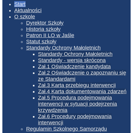
Start
Aktualności
O szkole
Dyrektor Szkoły
Historia szkoły
Patron II LO w Jaśle
Statut szkoły
Standardy Ochrony Małoletnich
Standardy Ochrony Małoletnich
Standardy - wersja skrócona
Zał.1 Oświadczenie kandydata
Zał.2 Oświadczenie o zapoznaniu się
ze Standardami
Zał.3 Karta przebiegu interwencji
Zał.4 Karta dokumentowania zdarzeń
Zał.5 Procedura podejmowania
interwencji w sytuacji podejrzenia
krzywdzenia
Zał.6 Procedury podejmowania
interwencji
Regulamin Szkolnego Samorządu