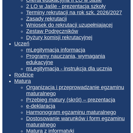
2 LO w Jaśle - prezentacja szkoły
Terminy rekrutacji na rok szk. 2026/2027
Zasady rekrutacji
Wniosek do rekrutacji uzupełniającej
Zestaw Podręczników
Dyżury komisji rekrutacyjnej
Uczeń
mLegitymacja informacja
Programy nauczania, wymagania
edukacyjne
mLegitymacja - instrukcja dla ucznia
Rodzice
Matura
Organizacja i przeprowadzanie egzaminu
maturalnego
Przebieg matury (skrót) – prezentacja
e-deklaracja
Harmonogram egzaminu maturalnego
Dostosowanie warunków i form egzaminu
maturalnego
Matura z informatyki