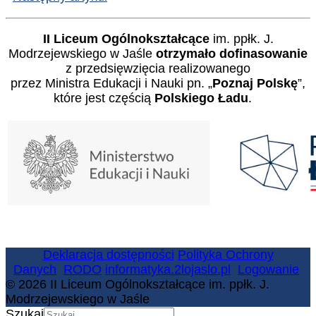
II Liceum Ogólnokształcące
im. ppłk. J.
Modrzejewskiego w Jaśle
otrzymało dofinasowanie
z przedsięwzięcia realizowanego
przez Ministra Edukacji i Nauki pn. „
Poznaj Polskę
”,
które jest częścią
Polskiego Ładu
.
Deklaracja dostępności
Polityka Ochrony
Danych
RODO
informatyka.2lojaslo.pl
Logowanie
© 2026 II Liceum Ogólnokształcące im. ppłk. J.
Modrzejewskiego w Jaśle
Szukaj