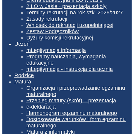
2 LO w Jaśle - prezentacja szkoły
Terminy rekrutacji na rok szk. 2026/2027
Zasady rekrutacji
Wniosek do rekrutacji uzupełniającej
Zestaw Podręczników
Dyżury komisji rekrutacyjnej
Uczeń
mLegitymacja informacja
Programy nauczania, wymagania
edukacyjne
mLegitymacja - instrukcja dla ucznia
Rodzice
Matura
Organizacja i przeprowadzanie egzaminu
maturalnego
Przebieg matury (skrót) – prezentacja
e-deklaracja
Harmonogram egzaminu maturalnego
Dostosowanie warunków i form egzaminu
maturalnego
Matura z informatyki