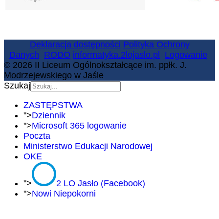
Deklaracja dostępności
Polityka Ochrony
Danych
RODO
informatyka.2lojaslo.pl
Logowanie
© 2026 II Liceum Ogólnokształcące im. ppłk. J.
Modrzejewskiego w Jaśle
Szukaj
ZASTĘPSTWA
">
Dziennik
">
Microsoft 365 logowanie
Poczta
Ministerstwo Edukacji Narodowej
OKE
">
2 LO Jasło (Facebook)
">
Nowi Niepokorni