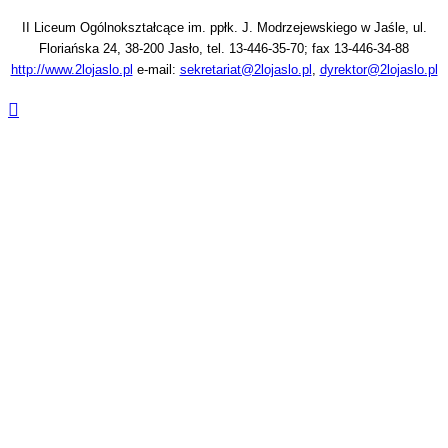
II Liceum Ogólnokształcące im. ppłk. J. Modrzejewskiego w Jaśle, ul.
Floriańska 24, 38-200 Jasło, tel. 13-446-35-70; fax 13-446-34-88
http://www.2lojaslo.pl
e-mail:
sekretariat@2lojaslo.pl
,
dyrektor@2lojaslo.pl