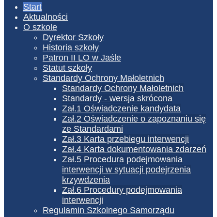
Start
Aktualności
O szkole
Dyrektor Szkoły
Historia szkoły
Patron II LO w Jaśle
Statut szkoły
Standardy Ochrony Małoletnich
Standardy Ochrony Małoletnich
Standardy - wersja skrócona
Zał.1 Oświadczenie kandydata
Zał.2 Oświadczenie o zapoznaniu się
ze Standardami
Zał.3 Karta przebiegu interwencji
Zał.4 Karta dokumentowania zdarzeń
Zał.5 Procedura podejmowania
interwencji w sytuacji podejrzenia
krzywdzenia
Zał.6 Procedury podejmowania
interwencji
Regulamin Szkolnego Samorządu