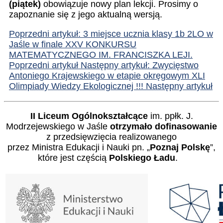
(piątek)
obowiązuje nowy plan lekcji. Prosimy o
zapoznanie się z jego aktualną wersją.
Poprzedni artykuł: 3 miejsce ucznia klasy 1b 2LO w
Jaśle w finale XXV KONKURSU
MATEMATYCZNEGO IM. FRANCISZKA LEJI.
Poprzedni artykuł
Następny artykuł: Zwycięstwo
Antoniego Krajewskiego w etapie okręgowym XLI
Olimpiady Wiedzy Ekologicznej !!!
Następny artykuł
II Liceum Ogólnokształcące
im. ppłk. J.
Modrzejewskiego w Jaśle
otrzymało dofinasowanie
z przedsięwzięcia realizowanego
przez Ministra Edukacji i Nauki pn. „
Poznaj Polskę
”,
które jest częścią
Polskiego Ładu
.