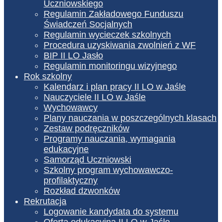
Uczniowskiego
Regulamin Zakładowego Funduszu
Świadczeń Socjalnych
Regulamin wycieczek szkolnych
Procedura uzyskiwania zwolnień z WF
BIP II LO Jasło
Regulamin monitoringu wizyjnego
Rok szkolny
Kalendarz i plan pracy II LO w Jaśle
Nauczyciele II LO w Jaśle
Wychowawcy
Plany nauczania w poszczególnych klasach
Zestaw podręczników
Programy nauczania, wymagania
edukacyjne
Samorząd Uczniowski
Szkolny program wychowawczo-
profilaktyczny
Rozkład dzwonków
Rekrutacja
Logowanie kandydata do systemu
Oferta edukacyjna II LO w Jaśle