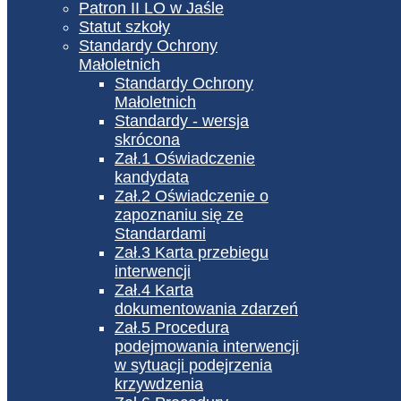
Patron II LO w Jaśle
Statut szkoły
Standardy Ochrony
Małoletnich
Standardy Ochrony
Małoletnich
Standardy - wersja
skrócona
Zał.1 Oświadczenie
kandydata
Zał.2 Oświadczenie o
zapoznaniu się ze
Standardami
Zał.3 Karta przebiegu
interwencji
Zał.4 Karta
dokumentowania zdarzeń
Zał.5 Procedura
podejmowania interwencji
w sytuacji podejrzenia
krzywdzenia