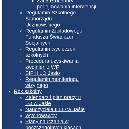
Zał.6 Procedury
podejmowania interwencji
Regulamin Szkolnego
Samorządu
Uczniowskiego
Regulamin Zakładowego
Funduszu Świadczeń
Socjalnych
Regulamin wycieczek
szkolnych
Procedura uzyskiwania
zwolnień z WF
BIP II LO Jasło
Regulamin monitoringu
wizyjnego
Rok szkolny
Kalendarz i plan pracy II
LO w Jaśle
Nauczyciele II LO w Jaśle
Wychowawcy
Plany nauczania w
poszczególnych klasach