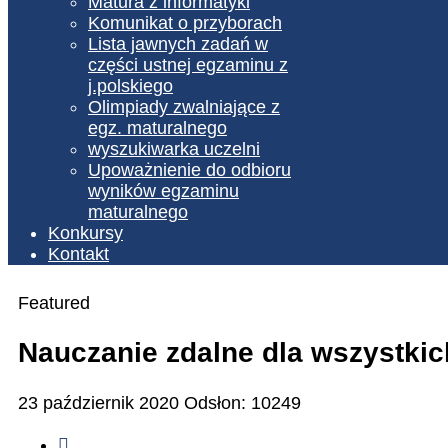
Matura z informatyki
Komunikat o przyborach
Lista jawnych zadań w
części ustnej egzaminu z
j.polskiego
Olimpiady zwalniające z
egz. maturalnego
wyszukiwarka uczelni
Upoważnienie do odbioru
wyników egzaminu
maturalnego
Konkursy
Kontakt
Featured
Nauczanie zdalne dla wszystkich
23 październik 2020
Odsłon: 10249