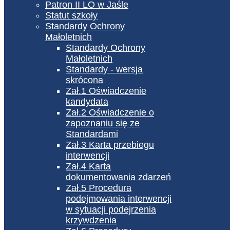
Patron II LO w Jaśle
Statut szkoły
Standardy Ochrony
Małoletnich
Standardy Ochrony
Małoletnich
Standardy - wersja
skrócona
Zał.1 Oświadczenie
kandydata
Zał.2 Oświadczenie o
zapoznaniu się ze
Standardami
Zał.3 Karta przebiegu
interwencji
Zał.4 Karta
dokumentowania zdarzeń
Zał.5 Procedura
podejmowania interwencji
w sytuacji podejrzenia
krzywdzenia