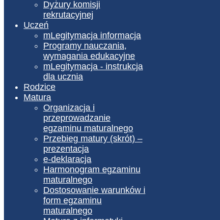
Dyżury komisji
rekrutacyjnej
Uczeń
mLegitymacja informacja
Programy nauczania,
wymagania edukacyjne
mLegitymacja - instrukcja
dla ucznia
Rodzice
Matura
Organizacja i
przeprowadzanie
egzaminu maturalnego
Przebieg matury (skrót) –
prezentacja
e-deklaracja
Harmonogram egzaminu
maturalnego
Dostosowanie warunków i
form egzaminu
maturalnego