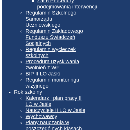
Zał.6 Procedury
podejmowania interwencji
Regulamin Szkolnego
Samorządu
Uczniowskiego
Regulamin Zakładowego
Funduszu Świadczeń
Socjalnych
Regulamin wycieczek
szkolnych
Procedura uzyskiwania
zwolnień z WF
BIP II LO Jasło
Regulamin monitoringu
wizyjnego
Rok szkolny
Kalendarz i plan pracy II
LO w Jaśle
Nauczyciele II LO w Jaśle
Wychowawcy
Plany nauczania w
poszczególnych klasach