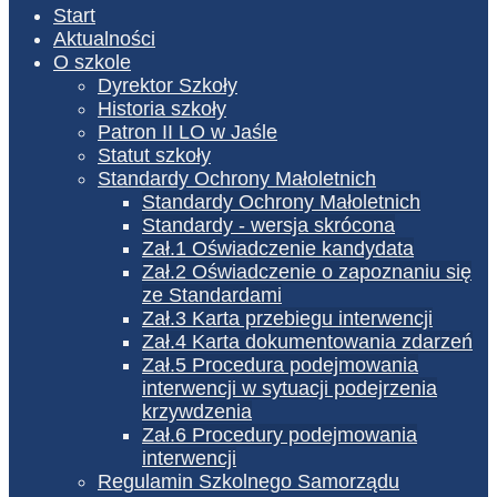
Start
Aktualności
O szkole
Dyrektor Szkoły
Historia szkoły
Patron II LO w Jaśle
Statut szkoły
Standardy Ochrony Małoletnich
Standardy Ochrony Małoletnich
Standardy - wersja skrócona
Zał.1 Oświadczenie kandydata
Zał.2 Oświadczenie o zapoznaniu się
ze Standardami
Zał.3 Karta przebiegu interwencji
Zał.4 Karta dokumentowania zdarzeń
Zał.5 Procedura podejmowania
interwencji w sytuacji podejrzenia
krzywdzenia
Zał.6 Procedury podejmowania
interwencji
Regulamin Szkolnego Samorządu