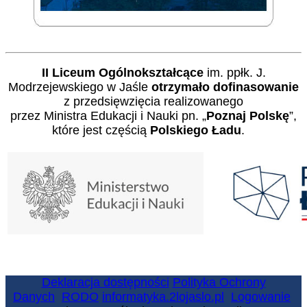
II Liceum Ogólnokształcące
im. ppłk. J.
Modrzejewskiego w Jaśle
otrzymało dofinasowanie
z przedsięwzięcia realizowanego
przez Ministra Edukacji i Nauki pn. „
Poznaj Polskę
”,
które jest częścią
Polskiego Ładu
.
Deklaracja dostępności
Polityka Ochrony
Danych
RODO
informatyka.2lojaslo.pl
Logowanie