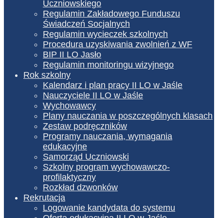
Uczniowskiego
Regulamin Zakładowego Funduszu
Świadczeń Socjalnych
Regulamin wycieczek szkolnych
Procedura uzyskiwania zwolnień z WF
BIP II LO Jasło
Regulamin monitoringu wizyjnego
Rok szkolny
Kalendarz i plan pracy II LO w Jaśle
Nauczyciele II LO w Jaśle
Wychowawcy
Plany nauczania w poszczególnych klasach
Zestaw podręczników
Programy nauczania, wymagania
edukacyjne
Samorząd Uczniowski
Szkolny program wychowawczo-
profilaktyczny
Rozkład dzwonków
Rekrutacja
Logowanie kandydata do systemu
Oferta edukacyjna II LO w Jaśle