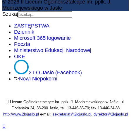
© 2026 II Liceum Ogólnokształcące im. ppłk. J.
Modrzejewskiego w Jaśle
Szukaj
ZASTĘPSTWA
Dziennik
Microsoft 365 logowanie
Poczta
Ministerstwo Edukacji Narodowej
OKE
2 LO Jasło (Facebook)
">
Nowi Niepokorni
II Liceum Ogólnokształcące im. ppłk. J. Modrzejewskiego w Jaśle, ul.
Floriańska 24, 38-200 Jasło, tel. 13-446-35-70; fax 13-446-34-88
http://www.2lojaslo.pl
e-mail:
sekretariat@2lojaslo.pl
,
dyrektor@2lojaslo.pl