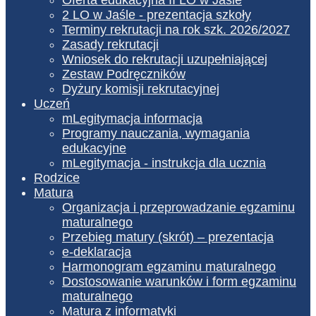
2 LO w Jaśle - prezentacja szkoły
Terminy rekrutacji na rok szk. 2026/2027
Zasady rekrutacji
Wniosek do rekrutacji uzupełniającej
Zestaw Podręczników
Dyżury komisji rekrutacyjnej
Uczeń
mLegitymacja informacja
Programy nauczania, wymagania
edukacyjne
mLegitymacja - instrukcja dla ucznia
Rodzice
Matura
Organizacja i przeprowadzanie egzaminu
maturalnego
Przebieg matury (skrót) – prezentacja
e-deklaracja
Harmonogram egzaminu maturalnego
Dostosowanie warunków i form egzaminu
maturalnego
Matura z informatyki