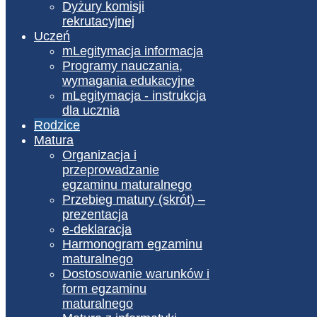
Dyżury komisji
rekrutacyjnej
Uczeń
mLegitymacja informacja
Programy nauczania,
wymagania edukacyjne
mLegitymacja - instrukcja
dla ucznia
Rodzice
Matura
Organizacja i
przeprowadzanie
egzaminu maturalnego
Przebieg matury (skrót) –
prezentacja
e-deklaracja
Harmonogram egzaminu
maturalnego
Dostosowanie warunków i
form egzaminu
maturalnego