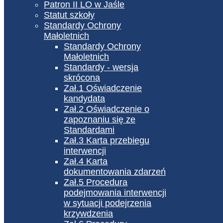
Patron II LO w Jaśle
Statut szkoły
Standardy Ochrony
Małoletnich
Standardy Ochrony
Małoletnich
Standardy - wersja
skrócona
Zał.1 Oświadczenie
kandydata
Zał.2 Oświadczenie o
zapoznaniu się ze
Standardami
Zał.3 Karta przebiegu
interwencji
Zał.4 Karta
dokumentowania zdarzeń
Zał.5 Procedura
podejmowania interwencji
w sytuacji podejrzenia
krzywdzenia