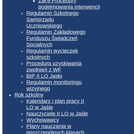
Zał.6 Procedury
podejmowania interwencji
Regulamin Szkolnego
Samorządu
Uczniowskiego
Regulamin Zakładowego
Funduszu Świadczeń
Socjalnych
Regulamin wycieczek
szkolnych
Procedura uzyskiwania
zwolnień z WF
BIP II LO Jasło
Regulamin monitoringu
wizyjnego
Rok szkolny
Kalendarz i plan pracy II
LO w Jaśle
Nauczyciele II LO w Jaśle
Wychowawcy
Plany nauczania w
poszczególnych klasach