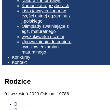
Matura z informatyki
Komunikat o przyborach
Lista jawnych zadań w
części ustnej egzaminu z
j.polskiego
Olimpiady zwalniające z
egz. maturalnego
wyszukiwarka uczelni
Upoważnienie do odbioru
wyników egzaminu
maturalnego
Konkursy
Kontakt
Rodzice
01 wrzesień 2020
Odsłon: 19786