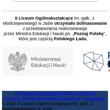
II Liceum Ogólnokształcące
im. ppłk. J.
Modrzejewskiego w Jaśle
otrzymało dofinasowanie
z przedsięwzięcia realizowanego
przez Ministra Edukacji i Nauki pn. „
Poznaj Polskę
”,
które jest częścią
Polskiego Ładu
.
Deklaracja dostępności
Polityka Ochrony
Danych
RODO
informatyka.2lojaslo.pl
Logowanie
© 2026 II Liceum Ogólnokształcące im. ppłk. J.
Modrzejewskiego w Jaśle