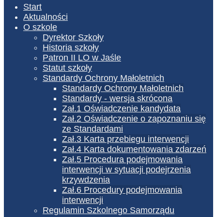
Start
Aktualności
O szkole
Dyrektor Szkoły
Historia szkoły
Patron II LO w Jaśle
Statut szkoły
Standardy Ochrony Małoletnich
Standardy Ochrony Małoletnich
Standardy - wersja skrócona
Zał.1 Oświadczenie kandydata
Zał.2 Oświadczenie o zapoznaniu się
ze Standardami
Zał.3 Karta przebiegu interwencji
Zał.4 Karta dokumentowania zdarzeń
Zał.5 Procedura podejmowania
interwencji w sytuacji podejrzenia
krzywdzenia
Zał.6 Procedury podejmowania
interwencji
Regulamin Szkolnego Samorządu