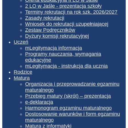
2 LO w Jaśle - prezentacja szkoły
Terminy rekrutacji na rok szk. 2026/2027
Zasady rekrutacji
Wniosek do rekrutacji uzupełniającej
Zestaw Podręczników
Dyżury komisji rekrutacyjnej
Uczeń
mLegitymacja informacja
Programy nauczania, wymagania
edukacyjne
mLegitymacja - instrukcja dla ucznia
Rodzice
Matura
Organizacja i przeprowadzanie egzaminu
maturalnego
Przebieg matury (skrót) – prezentacja
e-deklaracja
Harmonogram egzaminu maturalnego
Dostosowanie warunków i form egzaminu
maturalnego
Matura z informatyki