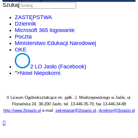
Szukaj
ZASTĘPSTWA
Dziennik
Microsoft 365 logowanie
Poczta
Ministerstwo Edukacji Narodowej
OKE
2 LO Jasło (Facebook)
">
Nowi Niepokorni
II Liceum Ogólnokształcące im. ppłk. J. Modrzejewskiego w Jaśle, ul.
Floriańska 24, 38-200 Jasło, tel. 13-446-35-70; fax 13-446-34-88
http://www.2lojaslo.pl
e-mail:
sekretariat@2lojaslo.pl
,
dyrektor@2lojaslo.pl