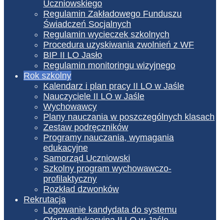
Uczniowskiego
Regulamin Zakładowego Funduszu
Świadczeń Socjalnych
Regulamin wycieczek szkolnych
Procedura uzyskiwania zwolnień z WF
BIP II LO Jasło
Regulamin monitoringu wizyjnego
Rok szkolny
Kalendarz i plan pracy II LO w Jaśle
Nauczyciele II LO w Jaśle
Wychowawcy
Plany nauczania w poszczególnych klasach
Zestaw podręczników
Programy nauczania, wymagania
edukacyjne
Samorząd Uczniowski
Szkolny program wychowawczo-
profilaktyczny
Rozkład dzwonków
Rekrutacja
Logowanie kandydata do systemu
Oferta edukacyjna II LO w Jaśle