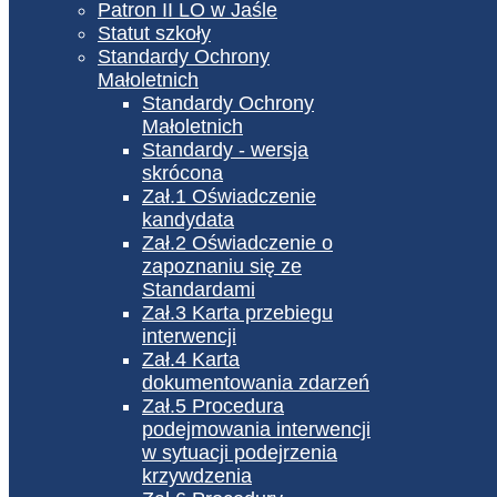
Patron II LO w Jaśle
Statut szkoły
Standardy Ochrony
Małoletnich
Standardy Ochrony
Małoletnich
Standardy - wersja
skrócona
Zał.1 Oświadczenie
kandydata
Zał.2 Oświadczenie o
zapoznaniu się ze
Standardami
Zał.3 Karta przebiegu
interwencji
Zał.4 Karta
dokumentowania zdarzeń
Zał.5 Procedura
podejmowania interwencji
w sytuacji podejrzenia
krzywdzenia