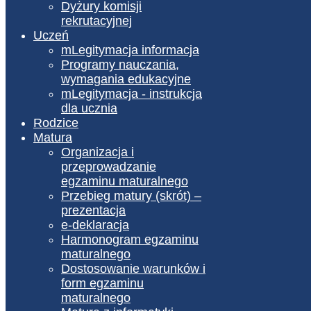
Dyżury komisji
rekrutacyjnej
Uczeń
mLegitymacja informacja
Programy nauczania,
wymagania edukacyjne
mLegitymacja - instrukcja
dla ucznia
Rodzice
Matura
Organizacja i
przeprowadzanie
egzaminu maturalnego
Przebieg matury (skrót) –
prezentacja
e-deklaracja
Harmonogram egzaminu
maturalnego
Dostosowanie warunków i
form egzaminu
maturalnego