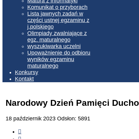
Matura z informatyki
Komunikat o przyborach
Lista jawnych zadań w
części ustnej egzaminu z
j.polskiego
Olimpiady zwalniające z
egz. maturalnego
wyszukiwarka uczelni
Upoważnienie do odbioru
wyników egzaminu
maturalnego
Konkursy
Kontakt
Narodowy Dzień Pamięci Duch
18 październik 2023
Odsłon: 5891