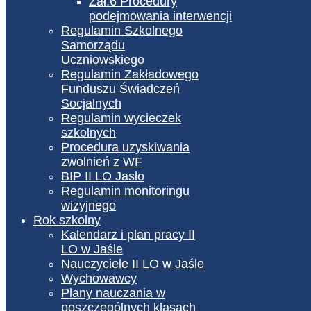
Zał.6 Procedury
podejmowania interwencji
Regulamin Szkolnego
Samorządu
Uczniowskiego
Regulamin Zakładowego
Funduszu Świadczeń
Socjalnych
Regulamin wycieczek
szkolnych
Procedura uzyskiwania
zwolnień z WF
BIP II LO Jasło
Regulamin monitoringu
wizyjnego
Rok szkolny
Kalendarz i plan pracy II
LO w Jaśle
Nauczyciele II LO w Jaśle
Wychowawcy
Plany nauczania w
poszczególnych klasach