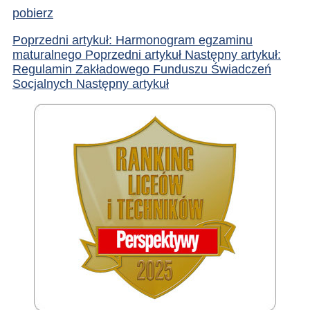
pobierz
Poprzedni artykuł: Harmonogram egzaminu
maturalnego
Poprzedni artykuł
Następny artykuł:
Regulamin Zakładowego Funduszu Świadczeń
Socjalnych
Następny artykuł