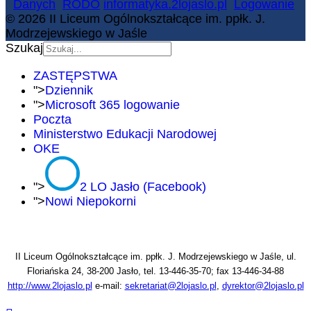
Danych
RODO
informatyka.2lojaslo.pl
Logowanie
© 2026 II Liceum Ogólnokształcące im. ppłk. J.
Modrzejewskiego w Jaśle
Szukaj
ZASTĘPSTWA
">
Dziennik
">
Microsoft 365 logowanie
Poczta
Ministerstwo Edukacji Narodowej
OKE
">
2 LO Jasło (Facebook)
">
Nowi Niepokorni
II Liceum Ogólnokształcące im. ppłk. J. Modrzejewskiego w Jaśle, ul.
Floriańska 24, 38-200 Jasło, tel. 13-446-35-70; fax 13-446-34-88
http://www.2lojaslo.pl
e-mail:
sekretariat@2lojaslo.pl
,
dyrektor@2lojaslo.pl