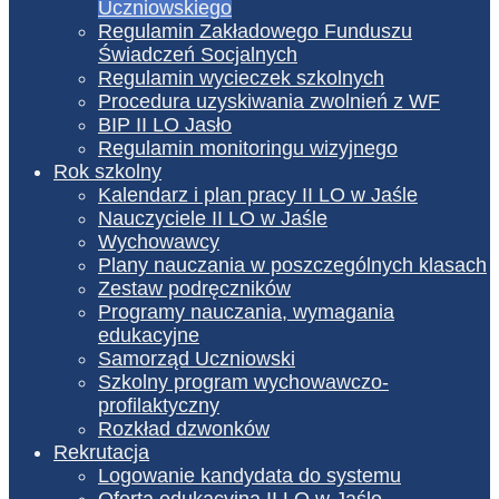
Uczniowskiego
Regulamin Zakładowego Funduszu
Świadczeń Socjalnych
Regulamin wycieczek szkolnych
Procedura uzyskiwania zwolnień z WF
BIP II LO Jasło
Regulamin monitoringu wizyjnego
Rok szkolny
Kalendarz i plan pracy II LO w Jaśle
Nauczyciele II LO w Jaśle
Wychowawcy
Plany nauczania w poszczególnych klasach
Zestaw podręczników
Programy nauczania, wymagania
edukacyjne
Samorząd Uczniowski
Szkolny program wychowawczo-
profilaktyczny
Rozkład dzwonków
Rekrutacja
Logowanie kandydata do systemu
Oferta edukacyjna II LO w Jaśle