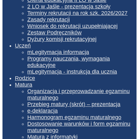
2 LO w Jaśle - prezentacja szkoły
Terminy rekrutacji na rok szk. 2026/2027
Zasady rekrutacji
Wniosek do rekrutacji uzupełniającej
Zestaw Podręczników
Dyżury komisji rekrutacyjnej
Uczeń
mLegitymacja informacja
Programy nauczania, wymagania
edukacyjne
mLegitymacja - instrukcja dla ucznia
Rodzice
Matura
Organizacja i przeprowadzanie egzaminu
maturalnego
Przebieg matury (skrót) – prezentacja
e-deklaracja
Harmonogram egzaminu maturalnego
Dostosowanie warunków i form egzaminu
maturalnego
Matura z informatyki