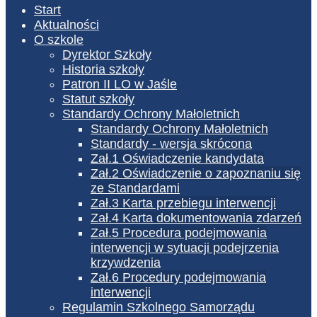
Start
Aktualności
O szkole
Dyrektor Szkoły
Historia szkoły
Patron II LO w Jaśle
Statut szkoły
Standardy Ochrony Małoletnich
Standardy Ochrony Małoletnich
Standardy - wersja skrócona
Zał.1 Oświadczenie kandydata
Zał.2 Oświadczenie o zapoznaniu się
ze Standardami
Zał.3 Karta przebiegu interwencji
Zał.4 Karta dokumentowania zdarzeń
Zał.5 Procedura podejmowania
interwencji w sytuacji podejrzenia
krzywdzenia
Zał.6 Procedury podejmowania
interwencji
Regulamin Szkolnego Samorządu