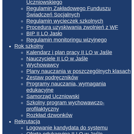
Uczniowskiego
Regulamin Zakładowego Funduszu
Świadczeń Socjalnych
Regulamin wycieczek szkolnych
Procedura uzyskiwania zwolnień z WF
BIP II LO Jasło
Regulamin monitoringu wizyjnego
Rok szkolny
Kalendarz i plan pracy II LO w Jaśle
Nauczyciele II LO w Jaśle
Wychowawcy
Plany nauczania w poszczególnych klasach
Zestaw podręczników
Programy nauczania, wymagania
edukacyjne
Samorząd Uczniowski
Szkolny program wychowawczo-
profilaktyczny
Rozkład dzwonków
Rekrutacja
Logowanie kandydata do systemu
Oferta edukacyjna II LO w Jaśle