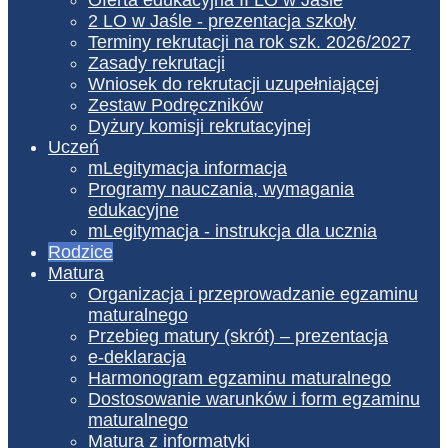
2 LO w Jaśle - prezentacja szkoły
Terminy rekrutacji na rok szk. 2026/2027
Zasady rekrutacji
Wniosek do rekrutacji uzupełniającej
Zestaw Podręczników
Dyżury komisji rekrutacyjnej
Uczeń
mLegitymacja informacja
Programy nauczania, wymagania
edukacyjne
mLegitymacja - instrukcja dla ucznia
Rodzice
Matura
Organizacja i przeprowadzanie egzaminu
maturalnego
Przebieg matury (skrót) – prezentacja
e-deklaracja
Harmonogram egzaminu maturalnego
Dostosowanie warunków i form egzaminu
maturalnego
Matura z informatyki