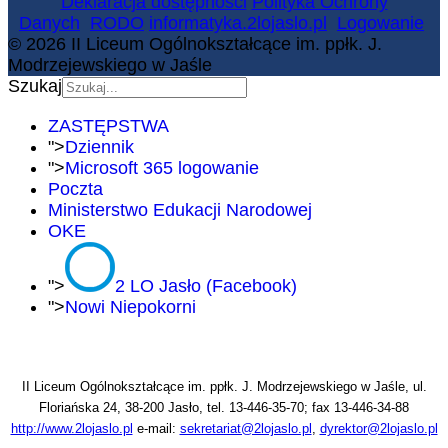
Deklaracja dostępności
Polityka Ochrony
Danych
RODO
informatyka.2lojaslo.pl
Logowanie
© 2026 II Liceum Ogólnokształcące im. ppłk. J.
Modrzejewskiego w Jaśle
Szukaj
ZASTĘPSTWA
">
Dziennik
">
Microsoft 365 logowanie
Poczta
Ministerstwo Edukacji Narodowej
OKE
">
2 LO Jasło (Facebook)
">
Nowi Niepokorni
II Liceum Ogólnokształcące im. ppłk. J. Modrzejewskiego w Jaśle, ul.
Floriańska 24, 38-200 Jasło, tel. 13-446-35-70; fax 13-446-34-88
http://www.2lojaslo.pl
e-mail:
sekretariat@2lojaslo.pl
,
dyrektor@2lojaslo.pl