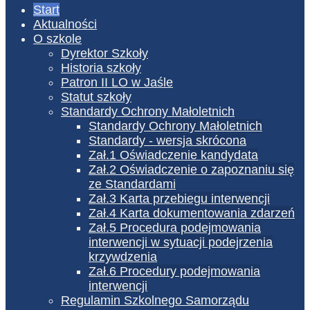
Start
Aktualności
O szkole
Dyrektor Szkoły
Historia szkoły
Patron II LO w Jaśle
Statut szkoły
Standardy Ochrony Małoletnich
Standardy Ochrony Małoletnich
Standardy - wersja skrócona
Zał.1 Oświadczenie kandydata
Zał.2 Oświadczenie o zapoznaniu się
ze Standardami
Zał.3 Karta przebiegu interwencji
Zał.4 Karta dokumentowania zdarzeń
Zał.5 Procedura podejmowania
interwencji w sytuacji podejrzenia
krzywdzenia
Zał.6 Procedury podejmowania
interwencji
Regulamin Szkolnego Samorządu