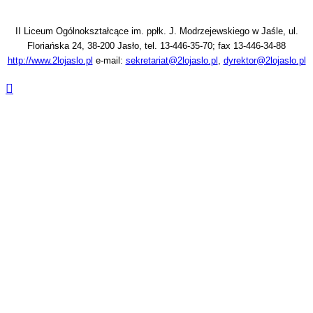
II Liceum Ogólnokształcące im. ppłk. J. Modrzejewskiego w Jaśle, ul.
Floriańska 24, 38-200 Jasło, tel. 13-446-35-70; fax 13-446-34-88
http://www.2lojaslo.pl
e-mail:
sekretariat@2lojaslo.pl
,
dyrektor@2lojaslo.pl