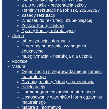
2 LO w Jaśle - prezentacja szkoły
Terminy rekrutacji na rok szk. 2026/2027
Zasady rekrutacji
Wniosek do rekrutacji uzupełniającej
Zestaw Podręczników
Dyżury komisji rekrutacyjnej
Uczeń
mLegitymacja informacja
Programy nauczania, wymagania
edukacyjne
mLegitymacja - instrukcja dla ucznia
Rodzice
Matura
Organizacja i przeprowadzanie egzaminu
maturalnego
Przebieg matury (skrót) – prezentacja
e-deklaracja
Harmonogram egzaminu maturalnego
Dostosowanie warunków i form egzaminu
maturalnego
Matura z informatyki