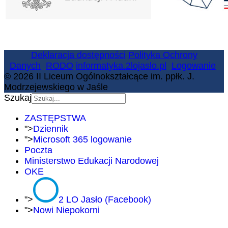
Deklaracja dostępności
Polityka Ochrony
Danych
RODO
informatyka.2lojaslo.pl
Logowanie
© 2026 II Liceum Ogólnokształcące im. ppłk. J.
Modrzejewskiego w Jaśle
Szukaj
ZASTĘPSTWA
">
Dziennik
">
Microsoft 365 logowanie
Poczta
Ministerstwo Edukacji Narodowej
OKE
">
2 LO Jasło (Facebook)
">
Nowi Niepokorni