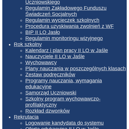
Uczniowskiego
Regulamin Zakładowego Funduszu
Świadczeń Socjalnych
Regulamin wycieczek szkolnych
Procedura uzyskiwania zwolnień z WF
BIP II LO Jasło
Regulamin monitoringu wizyjnego
Rok szkolny
Kalendarz i plan pracy II LO w Jaśle
Nauczyciele II LO w Jaśle
Wychowawcy
Plany nauczania w poszczególnych klasach
Zestaw podręczników
Programy nauczania, wymagania
edukacyjne
Samorząd Uczniowski
Szkolny program wychowawczo-
profilaktyczny
Rozkład dzwonków
Rekrutacja
Logowanie kandydata do systemu
Oferta edukacyjna II LO w Jaśle