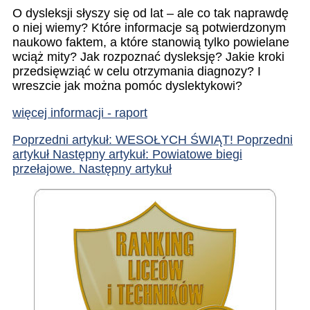
O dysleksji słyszy się od lat – ale co tak naprawdę
o niej wiemy? Które informacje są potwierdzonym
naukowo faktem, a które stanowią tylko powielane
wciąż mity? Jak rozpoznać dysleksję? Jakie kroki
przedsięwziąć w celu otrzymania diagnozy? I
wreszcie jak można pomóc dyslektykowi?
więcej informacji - raport
Poprzedni artykuł: WESOŁYCH ŚWIĄT!
Poprzedni
artykuł
Następny artykuł: Powiatowe biegi
przełajowe.
Następny artykuł