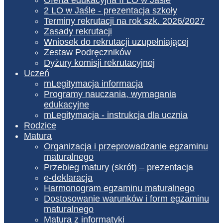
2 LO w Jaśle - prezentacja szkoły
Terminy rekrutacji na rok szk. 2026/2027
Zasady rekrutacji
Wniosek do rekrutacji uzupełniającej
Zestaw Podręczników
Dyżury komisji rekrutacyjnej
Uczeń
mLegitymacja informacja
Programy nauczania, wymagania
edukacyjne
mLegitymacja - instrukcja dla ucznia
Rodzice
Matura
Organizacja i przeprowadzanie egzaminu
maturalnego
Przebieg matury (skrót) – prezentacja
e-deklaracja
Harmonogram egzaminu maturalnego
Dostosowanie warunków i form egzaminu
maturalnego
Matura z informatyki