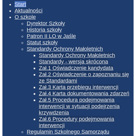
Start
Aktualności
O szkole
Dyrektor Szkoły
Historia szkoły
Patron II LO w Jaśle
Statut szkoły
Standardy Ochrony Małoletnich
Standardy Ochrony Małoletnich
Standardy - wersja skrócona
Zał.1 Oświadczenie kandydata
Zał.2 Oświadczenie o zapoznaniu się
ze Standardami
Zał.3 Karta przebiegu interwencji
Zał.4 Karta dokumentowania zdarzeń
Zał.5 Procedura podejmowania
interwencji w sytuacji podejrzenia
krzywdzenia
Zał.6 Procedury podejmowania
interwencji
Regulamin Szkolnego Samorządu