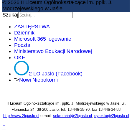
© 2026 II Liceum Ogólnokształcące im. ppłk. J.
Modrzejewskiego w Jaśle
Szukaj
ZASTĘPSTWA
Dziennik
Microsoft 365 logowanie
Poczta
Ministerstwo Edukacji Narodowej
OKE
2 LO Jasło (Facebook)
">
Nowi Niepokorni
II Liceum Ogólnokształcące im. ppłk. J. Modrzejewskiego w Jaśle, ul.
Floriańska 24, 38-200 Jasło, tel. 13-446-35-70; fax 13-446-34-88
http://www.2lojaslo.pl
e-mail:
sekretariat@2lojaslo.pl
,
dyrektor@2lojaslo.pl