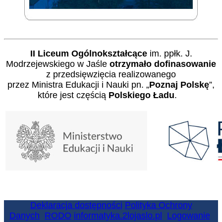
II Liceum Ogólnokształcące
im. ppłk. J.
Modrzejewskiego w Jaśle
otrzymało dofinasowanie
z przedsięwzięcia realizowanego
przez Ministra Edukacji i Nauki pn. „
Poznaj Polskę
”,
które jest częścią
Polskiego Ładu
.
Deklaracja dostępności
Polityka Ochrony
Danych
RODO
informatyka.2lojaslo.pl
Logowanie