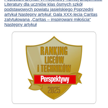
Literatury dla uczniów klas ósmych szkół
podstawowych powiatu jasielskiego
Poprzedni
artykuł
Następny artykuł: Gala XXX-lecia Caritas
zatytułowana „Caritas – inspirowani miłością”
Następny artykuł